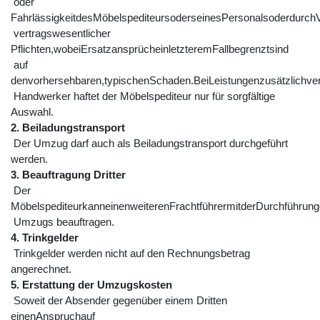
oder
FahrlässigkeitdesMöbelspediteursoderseinesPersonalsoderdurchV
vertragswesentlicher
Pflichten,wobeiErsatzansprücheinletzteremFallbegrenztsind
auf
denvorhersehbaren,typischenSchaden.BeiLeistungenzusätzlichverm
Handwerker haftet der Möbelspediteur nur für sorgfältige
Auswahl.
2. Beiladungstransport
Der Umzug darf auch als Beiladungstransport durchgeführt
werden.
3. Beauftragung Dritter
Der
MöbelspediteurkanneinenweiterenFrachtführermitderDurchführun
Umzugs beauftragen.
4. Trinkgelder
Trinkgelder werden nicht auf den Rechnungsbetrag
angerechnet.
5. Erstattung der Umzugskosten
Soweit der Absender gegenüber einem Dritten
einenAnspruchauf