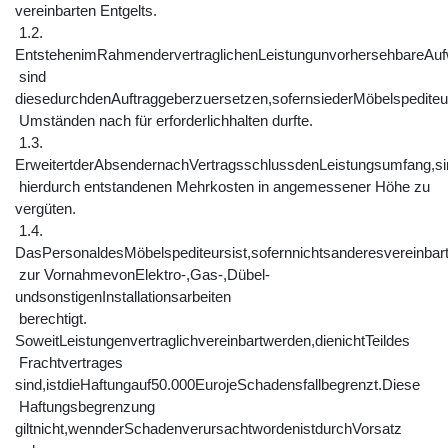
vereinbarten Entgelts.
1.2.
EntstehenimRahmendervertraglichenLeistungunvorhersehbareAu
sind
diesedurchdenAuftraggeberzuersetzen,sofernsiederMöbelspedite
Umständen nach für erforderlichhalten durfte.
1.3.
ErweitertderAbsendernachVertragsschlussdenLeistungsumfang,si
hierdurch entstandenen Mehrkosten in angemessener Höhe zu
vergüten.
1.4.
DasPersonaldesMöbelspediteursist,sofernnichtsanderesvereinbarti
zur VornahmevonElektro-,Gas-,Dübel-
undsonstigenInstallationsarbeiten
berechtigt.
SoweitLeistungenvertraglichvereinbartwerden,dienichtTeildes
Frachtvertrages
sind,istdieHaftungauf50.000EurojeSchadensfallbegrenzt.Diese
Haftungsbegrenzung
giltnicht,wennderSchadenverursachtwordenistdurchVorsatz