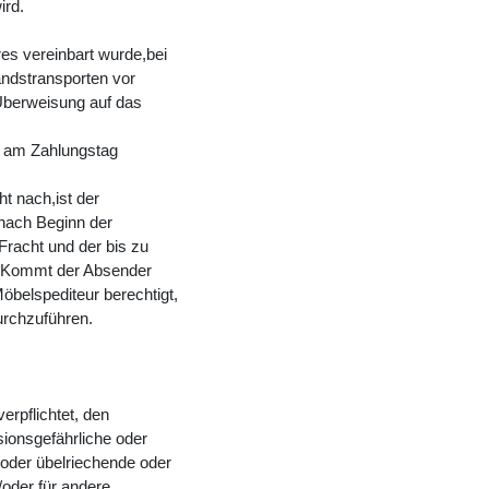
ird.
res vereinbart wurde,bei
andstransporten vor
 Überweisung auf das
m am Zahlungstag
t nach,ist der
nach Beginn der
Fracht und der bis zu
. Kommt der Absender
öbelspediteur berechtigt,
urchzuführen.
erpflichtet, den
ionsgefährliche oder
 oder übelriechende oder
/oder für andere