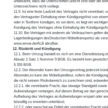
unbekannt, dass die Unterschriften unecht sind oder die Be
Unterzeichners nicht vorliegt.
11.9. Ist eine feste Laufzeit des Vertrages nicht vereinbart, 
den Vertragunter Einhaltung einer Kündigungsfrist von einem
oder in Textform kündigen, es sei denn, es liegt ein wichtige
Kündigung des Vertrages ohne Einhaltung der Kündigungsfris
11.10. Bei Verträgen mit anderen als Verbrauchern gelten d
Lagerbedingungen desDeutschen Möbeltransports) als verein
www.amoe.de/ALB abrufbar.
12. Rücktritt und Kündigung
12.1. Beim Umzug handelt es sich um eine Dienstleistung 
Absatz 2 Satz 1 Nummer 9 BGB. Es besteht kein gesetzlich
§ 355 BGB.
12.2. Der Absender kann den Umzugsvertrag jederzeit kündi
Absender,so kann der Möbelspediteur, sofern die Kündigung
die nicht seinem Risikobereich zu zurechnen sind, entwede
12.2.1. die vereinbarte Fracht, das etwaige Standgeld sowie
Aufwendungen verlangen. Auf diesen Betrag wir dan gerechne
Aufhebung des Vertrages an Aufwendungen erspart oder ande
böswillig zu erwerben unterlässt;
12.2.2. oder pauschal ein Drittel der vereinbarten Fracht ver