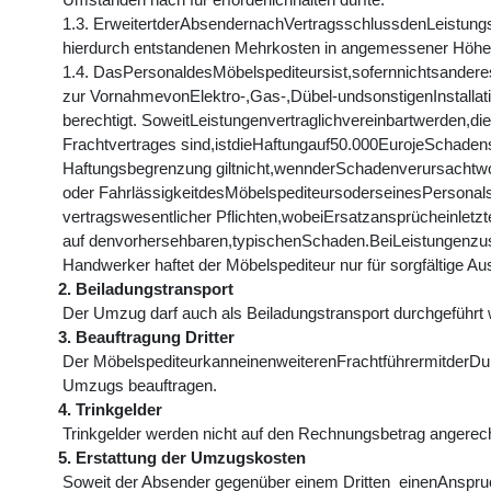
1.3. ErweitertderAbsendernachVertragsschlussdenLeistung
hierdurch entstandenen Mehrkosten in angemessener Höhe 
1.4. DasPersonaldesMöbelspediteursist,sofernnichtsanderesv
zur VornahmevonElektro-,Gas-,Dübel-undsonstigenInstallat
berechtigt. SoweitLeistungenvertraglichvereinbartwerden,die
Frachtvertrages sind,istdieHaftungauf50.000EurojeSchadens
Haftungsbegrenzung giltnicht,wennderSchadenverursachtwo
oder FahrlässigkeitdesMöbelspediteursoderseinesPersonal
vertragswesentlicher Pflichten,wobeiErsatzansprücheinletz
auf denvorhersehbaren,typischenSchaden.BeiLeistungenzusä
Handwerker haftet der Möbelspediteur nur für sorgfältige Au
2. Beiladungstransport
Der Umzug darf auch als Beiladungstransport durchgeführt
3. Beauftragung Dritter
Der MöbelspediteurkanneinenweiterenFrachtführermitderDu
Umzugs beauftragen.
4. Trinkgelder
Trinkgelder werden nicht auf den Rechnungsbetrag angerec
5. Erstattung der Umzugskosten
Soweit der Absender gegenüber einem Dritten einenAnspru