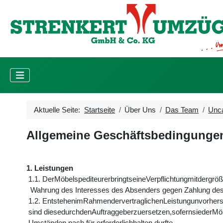
Aktuelle Seite:
Startseite
Über Uns
Das Team
Unca
Allgemeine Geschäftsbedingunge
1. Leistungen
1.1. DerMöbelspediteurerbringtseineVerpflichtungmitdergröß
Wahrung des Interesses des Absenders gegen Zahlung des 
1.2. EntstehenimRahmendervertraglichenLeistungunvorhe
sind diesedurchdenAuftraggeberzuersetzen,sofernsiederMö
Umständen nach für erforderlichhalten durfte.