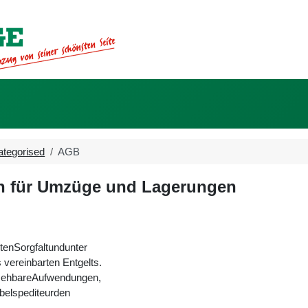
tegorised
AGB
n für Umzüge und Lagerungen
tenSorgfaltundunter
vereinbarten Entgelts.
rsehbareAufwendungen,
belspediteurden