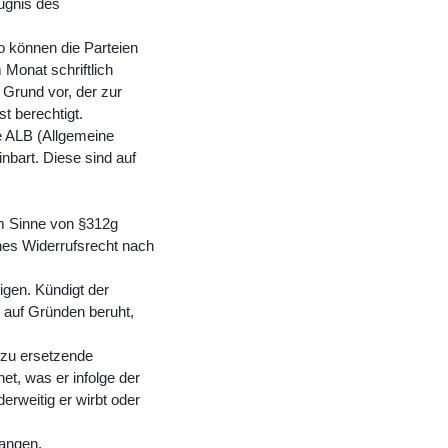
fugnis des
so können die Parteien
 Monat schriftlich
r Grund vor, der zur
t berechtigt.
ie ALB (Allgemeine
bart. Diese sind auf
im Sinne von §312g
es Widerrufsrecht nach
gen. Kündigt der
 auf Gründen beruht,
r
 zu ersetzende
t, was er infolge der
rweitig er wirbt oder
langen.