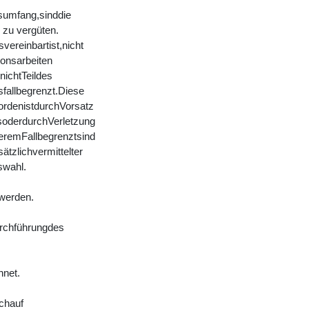
sumfang,sinddie
zu vergüten.
ereinbartist,nicht
ionsarbeiten
nichtTeildes
fallbegrenzt.Diese
rdenistdurchVorsatz
soderdurchVerletzung
teremFallbegrenztsind
tzlichvermittelter
swahl.
 werden.
rchführungdes
hnet.
chauf