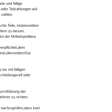
te und fällige
oder Teilzahlungen auf
 zahlen.
sche Teile, insbesondere
hern zu lassen.
ist der Möbelspediteur
erpflichtet,dem
hrist,dievondemGut
ur mit fälligen
scheidungsreif oder
urchführung der
ehmer zu richten.
t nachzuprüfen,dass kein