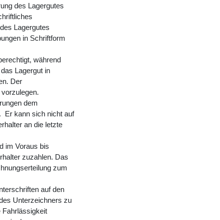
ferung des Lagergutes
riftliches
g des Lagergutes
ungen in Schriftform
berechtigt, während
 das Lagergut in
en. Der
 vorzulegen.
derungen dem
. Er kann sich nicht auf
halter an die letzte
ld im Voraus bis
halter zuzahlen. Das
chnungserteilung zum
Unterschriften auf den
 des Unterzeichners zu
 Fahrlässigkeit