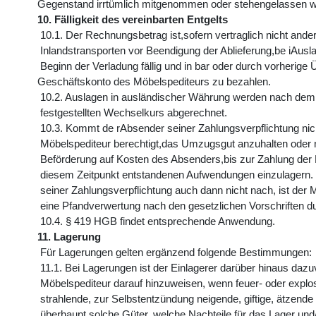
Gegenstand irrtümlich mitgenommen oder stehengelassen w
10. Fälligkeit des vereinbarten Entgelts
10.1. Der Rechnungsbetrag ist,sofern vertraglich nicht ande
Inlandstransporten vor Beendigung der Ablieferung,be iAusl
Beginn der Verladung fällig und in bar oder durch vorherige
Geschäftskonto des Möbelspediteurs zu bezahlen.
10.2. Auslagen in ausländischer Währung werden nach de
festgestellten Wechselkurs abgerechnet.
10.3. Kommt de rAbsender seiner Zahlungsverpflichtung nich
Möbelspediteur berechtigt,das Umzugsgut anzuhalten oder 
Beförderung auf Kosten des Absenders,bis zur Zahlung der 
diesem Zeitpunkt entstandenen Aufwendungen einzulagern
seiner Zahlungsverpflichtung auch dann nicht nach, ist der M
eine Pfandverwertung nach den gesetzlichen Vorschriften d
10.4. § 419 HGB findet entsprechende Anwendung.
11. Lagerung
Für Lagerungen gelten ergänzend folgende Bestimmungen:
11.1. Bei Lagerungen ist der Einlagerer darüber hinaus dazuv
Möbelspediteur darauf hinzuweisen, wenn feuer- oder explos
strahlende, zur Selbstentzündung neigende, giftige, ätzende
überhaupt solche Güter, welche Nachteile für das Lager und